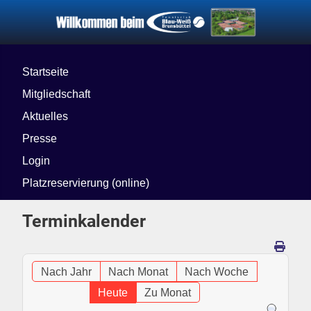
Startseite
Mitgliedschaft
Aktuelles
Presse
Login
Platzreservierung (online)
Terminkalender
Nach Jahr
Nach Monat
Nach Woche
Heute
Zu Monat