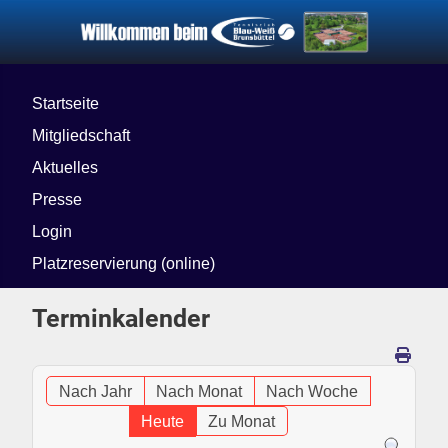
Startseite
Mitgliedschaft
Aktuelles
Presse
Login
Platzreservierung (online)
Terminkalender
Nach Jahr
Nach Monat
Nach Woche
Heute
Zu Monat